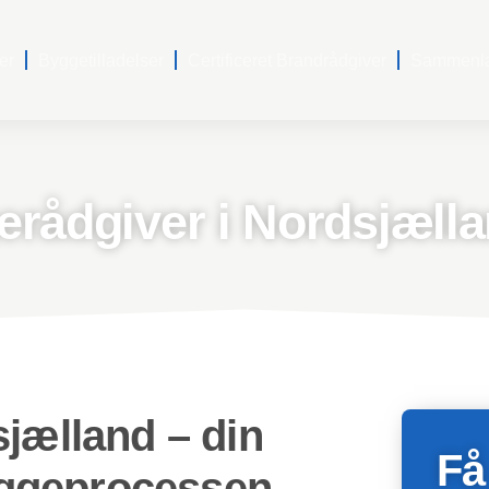
er
Byggetilladelser
Certificeret Brandrådgiver
Sammenlæg
rådgiver i Nordsjæll
jælland – din
Få
byggeprocessen