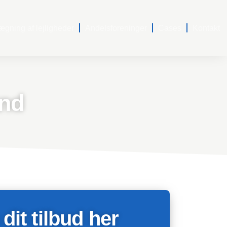
ning af lejligheder
Andelsforeninger
Cases
Kontakt
and
 dit tilbud her