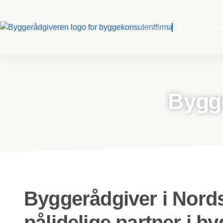
Forside
Byggerådgiv
Bygge
Byggerådgiver i Nords
pålidelige partner i 