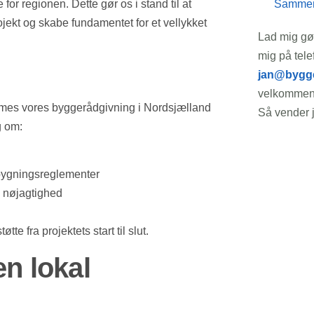
for regionen. Dette gør os i stand til at
Sammenl
ojekt og skabe fundamentet for et vellykket
Lad mig gør
mig på tele
jan@bygge
velkommen 
ormes vores byggerådgivning i Nordsjælland
Så vender j
g om:
 bygningsreglementer
g nøjagtighed
te fra projektets start til slut.
en lokal