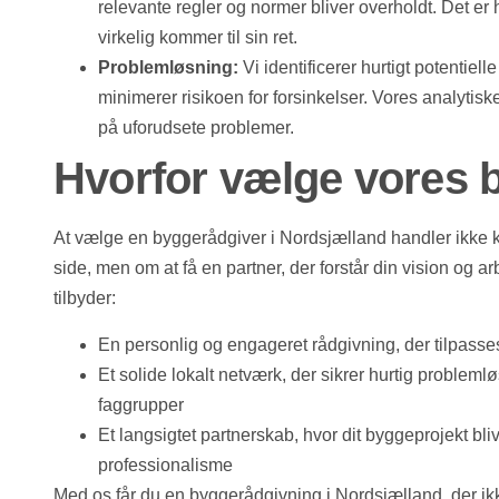
relevante regler og normer bliver overholdt. Det er
virkelig kommer til sin ret.
Problemløsning:
Vi identificerer hurtigt potentiel
minimerer risikoen for forsinkelser. Vores analytiske 
på uforudsete problemer.
Hvorfor vælge vores 
At vælge en byggerådgiver i Nordsjælland handler ikke k
side, men om at få en partner, der forstår din vision og arb
tilbyder:
En personlig og engageret rådgivning, der tilpass
Et solide lokalt netværk, der sikrer hurtig problem
faggrupper
Et langsigtet partnerskab, hvor dit byggeprojekt b
professionalisme
Med os får du en byggerådgivning i Nordsjælland, der ikk