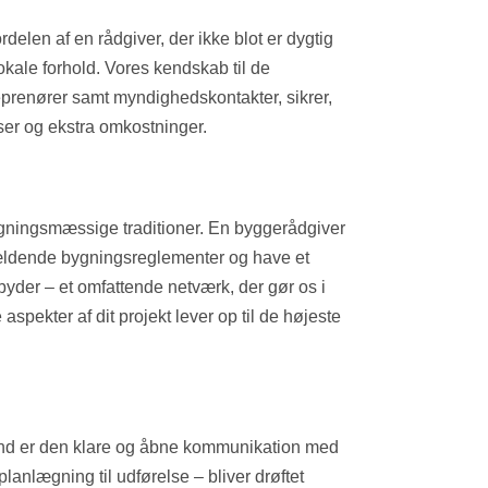
delen af en rådgiver, der ikke blot er dygtig
okale forhold. Vores kendskab til de
reprenører samt myndighedskontakter, sikrer,
ser og ekstra omkostninger.
gningsmæssige traditioner. En byggerådgiver
gældende bygningsreglementer og have et
ilbyder – et omfattende netværk, der gør os i
e aspekter af dit projekt lever op til de højeste
land er den klare og åbne kommunikation med
a planlægning til udførelse – bliver drøftet