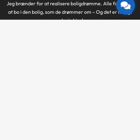
Jeg brænder for at realisere boligdrømme. Alle fortjener
at bo i den bolig, som de drømmer om – Og det er muligt
med min hjælp.
CVR-nr: 42256803
Kontakt mig
Svanevej 22, 1., 2400 København NV
+45 51 40 77 80
jan@byggeradgiveren.dk
Områder