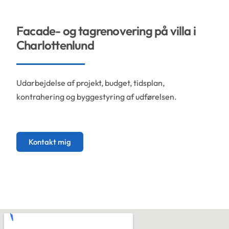
Facade- og tagrenovering på villa i
Charlottenlund
Udarbejdelse af projekt, budget, tidsplan,
kontrahering og byggestyring af
udførelsen.
Efter
Efter
Efter
Efter
Efter
Før
Før
Før
Før
Før
Kontakt mig