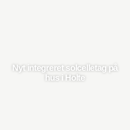
Nyt integreret solcelletag på
hus i Holte