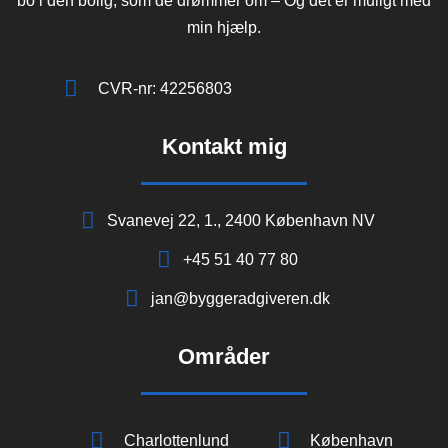
bo i den bolig, som de drømmer om – Og det er muligt med
min hjælp.
CVR-nr: 42256803
Kontakt mig
Svanevej 22, 1., 2400 København NV
+45 51 40 77 80
jan@byggeradgiveren.dk
Områder
Charlottenlund
København