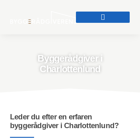
Certificeret Brandrådgiver
Sammenlægning af lejligheder
Byggerådgiver i
Charlottenlund
Leder du efter en erfaren
byggerådgiver i Charlottenlund?